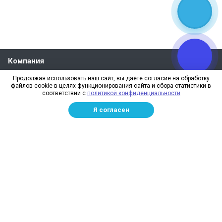
Компания
О компании
Продолжая использовать наш сайт, вы даёте согласие на обработку
файлов cookie в целях функционирования сайта и сбора статистики в
Реквизиты
соответствии с
политикой конфиденциальности
Лицензии
Я согласен
Отзывы
Бренды
Наше производство
Информация для дилеров
Сотрудники
Изготовление и монтаж
Доставка и оплата