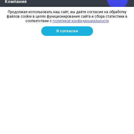
Компания
О компании
Продолжая использовать наш сайт, вы даёте согласие на обработку
файлов cookie в целях функционирования сайта и сбора статистики в
Реквизиты
соответствии с
политикой конфиденциальности
Лицензии
Я согласен
Отзывы
Бренды
Наше производство
Информация для дилеров
Сотрудники
Изготовление и монтаж
Доставка и оплата
Каталог
Сетка заградительная
Спортивные сети
Защитные сети для стройплощадок