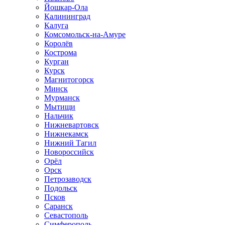
Йошкар-Ола
Калининград
Калуга
Комсомольск-на-Амуре
Королёв
Кострома
Курган
Курск
Магнитогорск
Минск
Мурманск
Мытищи
Нальчик
Нижневартовск
Нижнекамск
Нижний Тагил
Новороссийск
Орёл
Орск
Петрозаводск
Подольск
Псков
Саранск
Севастополь
Симферополь