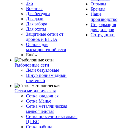
3х6
Отзывы
Военная
Бренды
Для беседки
Наше
Для дачи
производство
Для забора
Информация
Для охоты
для дилеров
Защитные сетки от
Сотрудники
дронов и БПЛА
Основа для
маскировочной сети
Ещё
Рыболовные сети
Дели безузловые
Шнур полиамидный
плетеный
Сетка металлическая
Сетка кладочная
Сетка Манье
Сетка металлическая
мелкоячеистая
Сетка просечно-вытяжная
ЦПВС
Сетка рабица