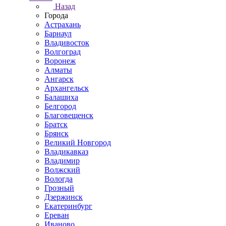
Назад
Города
Астрахань
Барнаул
Владивосток
Волгоград
Воронеж
Алматы
Ангарск
Архангельск
Балашиха
Белгород
Благовещенск
Братск
Брянск
Великий Новгород
Владикавказ
Владимир
Волжский
Вологда
Грозный
Дзержинск
Екатеринбург
Ереван
Иваново